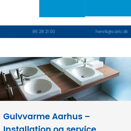
86 28 21 00​
henrik@carlc.dk
Gulvvarme Aarhus –
Installation og service​