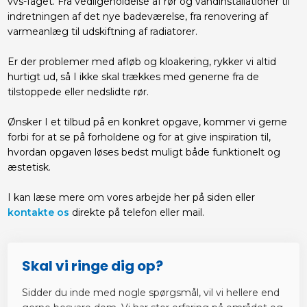
vvs-faget. Fra vedligeholdelse af rør og vandinstallationer til
indretningen af det nye badeværelse, fra renovering af
varmeanlæg til udskiftning af radiatorer.
Er der problemer med afløb og kloakering, rykker vi altid
hurtigt ud, så I ikke skal trækkes med generne fra de
tilstoppede eller nedslidte rør.
Ønsker I et tilbud på en konkret opgave, kommer vi gerne
forbi for at se på forholdene og for at give inspiration til,
hvordan opgaven løses bedst muligt både funktionelt og
æstetisk.
I kan læse mere om vores arbejde her på siden eller
kontakte os
direkte på telefon eller mail.​
​Skal vi ringe dig op?
Sidder du inde med nogle spørgsmål, vil vi hellere end